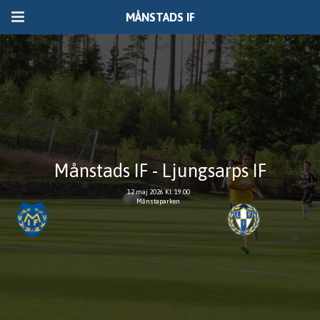
MÅNSTADS IF
Månstads IF - Ljungsarps IF
12 maj 2026 Kl. 19.00
Månstaparken