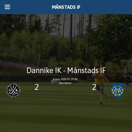
MÅNSTADS IF
Dannike IK - Månstads IF
9 maj 2018 Kl. 19.00
Dannehov
2
2