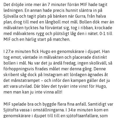
Det dröjde inte mer än 7 minuter förrän MIF hade tagit
ledningen. En annan hade precis hunnit släntra in på
Sjövalla och tagit plats på bänken när Gurra, från halva
plan, drog till med en långboll mot mål. Bollen dök mer än
målvakten tycktes ha förväntat sig, tog i ribban, krockade
med målvaktens rygg och plötsligt låg den i nätet. 0-1 till
MIF och en härlig start på matchen.
I 27:e minuten fick Hugo en genomskärare i djupet. Han
tog emot, väntade in målvakten och placerade distinkt
bollen i mål. Nu var det ju ändå fredag, ingen skolkväll, så
förhoppningsvis firades målet mer denna gång. Denne
skribent såg dock på Instagram att lördagen ägnades åt
det månstatrampet – och inför den kampen gäller det ju
att vara utvilad. Där blev det tyvärr inte vinst för Hugo,
men man kan ju inte vinna allt!
MIF spelade bra och byggde flera fina anfall. Samtidigt var
Sjötofta vassa i omställningarna. I 34:e minuten kom en
genomskärare i djupet till till en sjötoftaanfallare, som