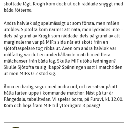
skottade lågt. Krogh kom dock ut och räddade snyggt med
båda fötterna.
Andra halvlek såg spelmässigt ut som första, men målen
uteblev. Sjötofta kom närmst att näta, men lyckades inte –
dels på grund av Krogh som räddade, dels på grund av att
marginalerna var på MIF:s sida när ett skott från en
sjötoftaspelare tog ribba ut. Även om andra halvlek var
målfattig var det en underhållande match med flera
målchanser från båda lag. Skulle MIF utöka ledningen?
Skulle Sjötofta ta sig ikapp? Spänningen satt i matchtiden
ut men MIF:s 0-2 stod sig.
Ännu en härlig seger med andra ord, och vi satsar på att
hålla farten uppe i kommande matcher. Näst på tur är
Rångedala, tabelltvåan. Vi spelar borta, på Furuvi, kl. 12.00.
Kom och heja fram MIF till ytterligare 3 poäng!