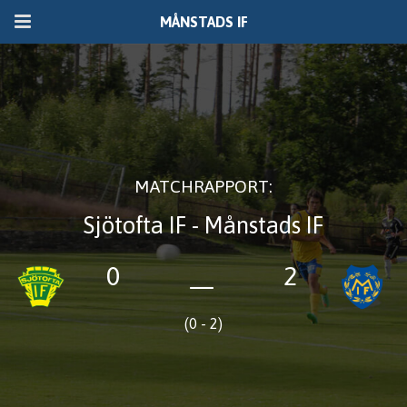
MÅNSTADS IF
MATCHRAPPORT:
Sjötofta IF - Månstads IF
0
2
—
(0 - 2)