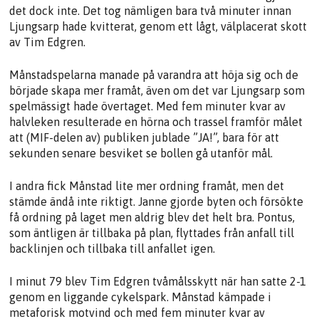
det dock inte. Det tog nämligen bara två minuter innan
Ljungsarp hade kvitterat, genom ett lågt, välplacerat skott
av Tim Edgren.
Månstadspelarna manade på varandra att höja sig och de
började skapa mer framåt, även om det var Ljungsarp som
spelmässigt hade övertaget. Med fem minuter kvar av
halvleken resulterade en hörna och trassel framför målet
att (MIF-delen av) publiken jublade ”JA!”, bara för att
sekunden senare besviket se bollen gå utanför mål.
I andra fick Månstad lite mer ordning framåt, men det
stämde ändå inte riktigt. Janne gjorde byten och försökte
få ordning på laget men aldrig blev det helt bra. Pontus,
som äntligen är tillbaka på plan, flyttades från anfall till
backlinjen och tillbaka till anfallet igen.
I minut 79 blev Tim Edgren tvåmålsskytt när han satte 2-1
genom en liggande cykelspark. Månstad kämpade i
metaforisk motvind och med fem minuter kvar av