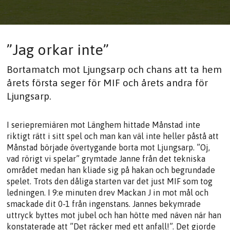
”Jag orkar inte”
Bortamatch mot Ljungsarp och chans att ta hem
årets första seger för MIF och årets andra för
Ljungsarp.
I seriepremiären mot Länghem hittade Månstad inte
riktigt rätt i sitt spel och man kan väl inte heller påstå att
Månstad började övertygande borta mot Ljungsarp. ”Oj,
vad rörigt vi spelar” grymtade Janne från det tekniska
området medan han kliade sig på hakan och begrundade
spelet. Trots den dåliga starten var det just MIF som tog
ledningen. I 9:e minuten drev Mackan J in mot mål och
smackade dit 0-1 från ingenstans. Jannes bekymrade
uttryck byttes mot jubel och han hötte med näven när han
konstaterade att ”Det räcker med ett anfall!”. Det gjorde