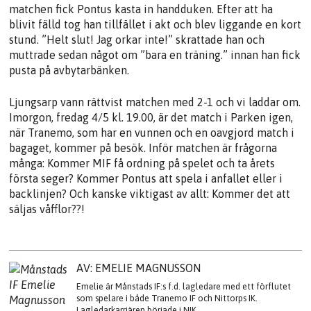
matchen fick Pontus kasta in handduken. Efter att ha
blivit fälld tog han tillfället i akt och blev liggande en kort
stund. ”Helt slut! Jag orkar inte!” skrattade han och
muttrade sedan något om ”bara en träning.” innan han fick
pusta på avbytarbänken.
Ljungsarp vann rättvist matchen med 2-1 och vi laddar om.
Imorgon, fredag 4/5 kl. 19.00, är det match i Parken igen,
när Tranemo, som har en vunnen och en oavgjord match i
bagaget, kommer på besök. Inför matchen är frågorna
många: Kommer MIF få ordning på spelet och ta årets
första seger? Kommer Pontus att spela i anfallet eller i
backlinjen? Och kanske viktigast av allt: Kommer det att
säljas våfflor??!
AV: EMELIE MAGNUSSON
Emelie är Månstads IF:s f.d. lagledare med ett förflutet
som spelare i både Tranemo IF och Nittorps IK.
Lagledarkarriären började i NIK.