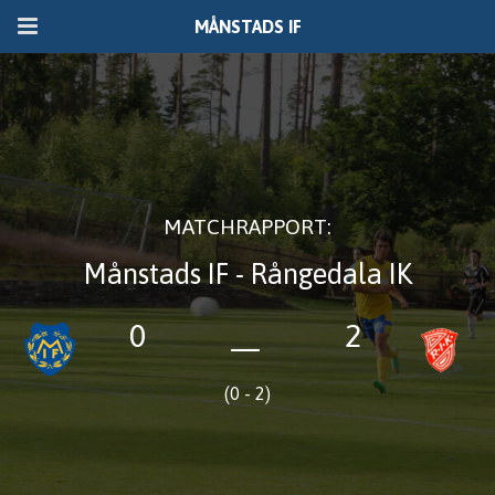
MÅNSTADS IF
MATCHRAPPORT:
Månstads IF - Rångedala IK
0
2
—
(0 - 2)