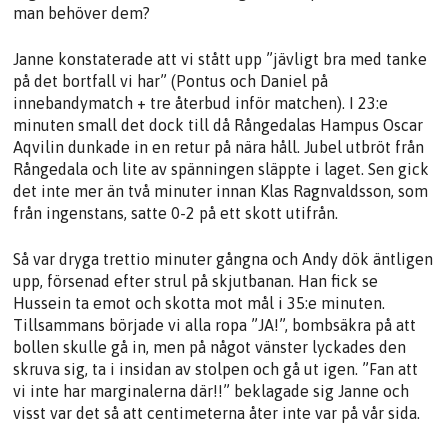
man behöver dem?
Janne konstaterade att vi stått upp ”jävligt bra med tanke
på det bortfall vi har” (Pontus och Daniel på
innebandymatch + tre återbud inför matchen). I 23:e
minuten small det dock till då Rångedalas Hampus Oscar
Aqvilin dunkade in en retur på nära håll. Jubel utbröt från
Rångedala och lite av spänningen släppte i laget. Sen gick
det inte mer än två minuter innan Klas Ragnvaldsson, som
från ingenstans, satte 0-2 på ett skott utifrån.
Så var dryga trettio minuter gångna och Andy dök äntligen
upp, försenad efter strul på skjutbanan. Han fick se
Hussein ta emot och skotta mot mål i 35:e minuten.
Tillsammans började vi alla ropa ”JA!”, bombsäkra på att
bollen skulle gå in, men på något vänster lyckades den
skruva sig, ta i insidan av stolpen och gå ut igen. ”Fan att
vi inte har marginalerna där!!” beklagade sig Janne och
visst var det så att centimeterna åter inte var på vår sida.