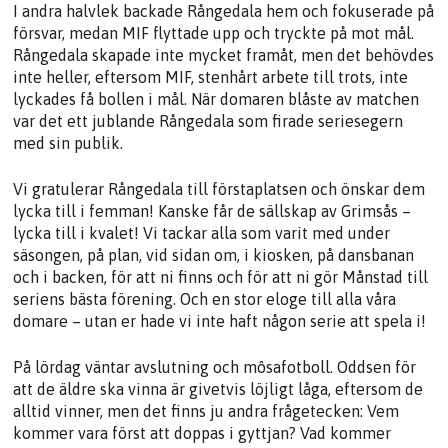
I andra halvlek backade Rångedala hem och fokuserade på
försvar, medan MIF flyttade upp och tryckte på mot mål.
Rångedala skapade inte mycket framåt, men det behövdes
inte heller, eftersom MIF, stenhårt arbete till trots, inte
lyckades få bollen i mål. När domaren blåste av matchen
var det ett jublande Rångedala som firade seriesegern
med sin publik.
Vi gratulerar Rångedala till förstaplatsen och önskar dem
lycka till i femman! Kanske får de sällskap av Grimsås –
lycka till i kvalet! Vi tackar alla som varit med under
säsongen, på plan, vid sidan om, i kiosken, på dansbanan
och i backen, för att ni finns och för att ni gör Månstad till
seriens bästa förening. Och en stor eloge till alla våra
domare – utan er hade vi inte haft någon serie att spela i!
På lördag väntar avslutning och môsafotboll. Oddsen för
att de äldre ska vinna är givetvis löjligt låga, eftersom de
alltid vinner, men det finns ju andra frågetecken: Vem
kommer vara först att doppas i gyttjan? Vad kommer