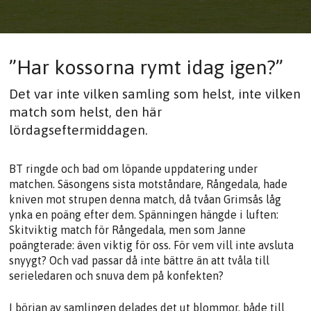
”Har kossorna rymt idag igen?”
Det var inte vilken samling som helst, inte vilken
match som helst, den här
lördagseftermiddagen.
BT ringde och bad om löpande uppdatering under
matchen. Säsongens sista motståndare, Rångedala, hade
kniven mot strupen denna match, då tvåan Grimsås låg
ynka en poäng efter dem. Spänningen hängde i luften:
Skitviktig match för Rångedala, men som Janne
poängterade: även viktig för oss. För vem vill inte avsluta
snyygt? Och vad passar då inte bättre än att tvåla till
serieledaren och snuva dem på konfekten?
I början av samlingen delades det ut blommor, både till