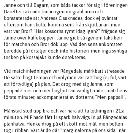
Janne och till Bagarn, som båda tackar för sig i föreningen.
Därefter räknade Janne igenom grabbarna och
konstaterade att Andreas C saknades, dock ej oväntat
eftersom han skulle komma sent från skjutbanan, men
vart var Bror? ”Har kossorna rymt idag igen?” frågade sig
Janne över kaffekoppen. Janne gick så igenom taktiken
för matchen och Bror dök upp. Vad den sena ankomsten
berodde på förtäljer dock inte historien, men inga synliga
tecken på kossajakt kunde detekteras.
Vid matchinledningen var Rångedala märkbart stressade.
De satte högt tempo och volymen var rätt hög (ej ful, värt
att förtydliga) på plan. Det drog med sig Janne, som
peppade mer och mer högljutt än vanligt under matchens
första minuter, ackompanjerat av dotterns ”Men pappa!!”.
Månstad stod upp bra och var nära att ta ledningen i 21:a
minuten. MIF hade fått frispark halvvägs in på Rångedalas
planhalva. Henke drog på ett skott mot mål, men bollen
tog i ribban. Vart är de där ”marginalerna på ens sida” när