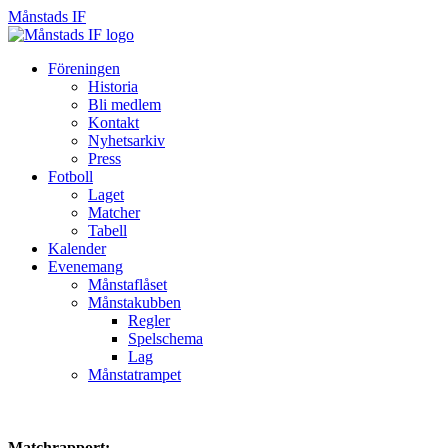
Månstads IF
Månstads
IF
Hoppa
Föreningen
till
Historia
innehåll
Bli medlem
Kontakt
Nyhetsarkiv
Press
Fotboll
Laget
Matcher
Tabell
Kalender
Evenemang
Månstaflåset
Månstakubben
Regler
Spelschema
Lag
Månstatrampet
Matchrapport: