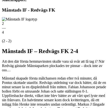
Månstads IF - Redvägs FK
2
—
4
(2 - 2)
Månstads IF – Redvägs FK 2-4
Att den där första hemmavinsten skulle vara så svår att få tag i? När
Redväg gästade Månstaparken plockades tre pinnar – dock inte av
oss…
Månstad skapade första målchansen redan efter två minuter, då
Pontus skottade utanför. Redvägs utdelning var dock bättre, då de en
minut senare la en djupledsboll från mitten. Fabian Johansson petade
bollen förbi en utrusande Johan och satte ställningen 0-1.
Uppförsbacke direkt, vilket inte blev bättre av att vårt spel lyste med
sin frånvaro. En halvtimme senare kom dock kvitteringen, då ett
inlägg från Henke inte rensades undan ordentligt. Markus J fångade