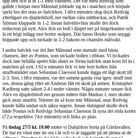
upp den och la in 1-1 med vänstern. Det var mest Redväg som
gällde i början men Månstad jobbade sig in i matchen och började
spela bra det sista av halvleken. I 40:e minuten slog dock Redväg
ytterligare en djupledsboll, ner mellan våra mittbackar, och Patrik
Sjöman klappade in 1-2. Innan halvtidsvilan skulle det dock
reduceras på nytt. Alex fick en boll i djupet ner på högerkanten och
la ett högt inlägg mot bortre stolpen. Där fanns Henke som snyggt
hoppade upp och nickade in 2-2 bakom en chanslös målvakt.
I andra halvlek var det åter Månstad som startade med bästa
chansen, åter av Pontus, som nickade bollen i ribban. Vi lyckades
dock inte behålla spelet från slutet av första halvlek utan kom fel in i
matchen på nytt. I 61:e minuten fick vi inte bort bollen från
straffområdet utan Sebastian Claesson kunde lägga ett lågt skott till
2-3. Sen, i 68:e minuten, var det samma gamla visa igen: straff mot
oss, denna gång efter att Andreas fått ett skott på armen. Kristopher
Karlberg satte säkert 2-4 i nedre vänster. Några minuter senare fick
Alex en djupledsboll ner genom mitten från Markus J, men skottet
gick strax utanför. Närmre än så kom inte Månstad, utan Redväg
kunde hålla undan och säkra segern. Innan slutsignal skulle dock
både Pontus och Redvägs Sebastian Claesson få syna det röda kortet
(72:a respektive 74:e minuten) och linka av plan.
På
tisdag 27/5 kl. 19.00
möter vi Dalsjöfors borta på Gårdavallen.
De har en vinst mer än oss i år och vi är taggade på att jämna ut de