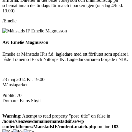
siffrorna. Därefter är det både volleyboll och brännbollscup på
schemat innan det är dags för match i parken igen (onsdag 4/6 kl.
19.00).
/Emelie
Av: Emelie Magnusson
Emelie är Månstads IF:s f.d. lagledare med ett förflutet som spelare i
både Tranemo IF och Nittorps IK. Lagledarkarriären började i NIK.
23 maj 2014 Kl. 19.00
Månstaparken
Publik: 70
Domare: Fatos Shyti
Warning
: Attempt to read property "post_title" on false in
/home/sleazese/domains/manstadsif.se/wp-
content/themes/ManstadsIF/content-match.php
on line
183