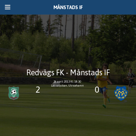
MÅNSTADS IF
Redvägs FK - Månstads IF
26 april 2013 Kl. 18.30
Lassalyckan, Ulricehamn
2
0