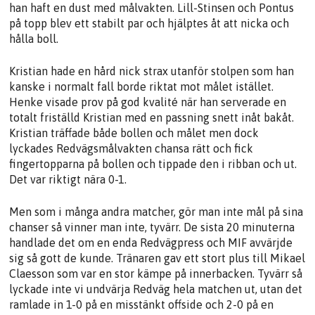
han haft en dust med målvakten. Lill-Stinsen och Pontus
på topp blev ett stabilt par och hjälptes åt att nicka och
hålla boll.
Kristian hade en hård nick strax utanför stolpen som han
kanske i normalt fall borde riktat mot målet istället.
Henke visade prov på god kvalité när han serverade en
totalt friställd Kristian med en passning snett inåt bakåt.
Kristian träffade både bollen och målet men dock
lyckades Redvägsmålvakten chansa rätt och fick
fingertopparna på bollen och tippade den i ribban och ut.
Det var riktigt nära 0-1.
Men som i många andra matcher, gör man inte mål på sina
chanser så vinner man inte, tyvärr. De sista 20 minuterna
handlade det om en enda Redvägpress och MIF avvärjde
sig så gott de kunde. Tränaren gav ett stort plus till Mikael
Claesson som var en stor kämpe på innerbacken. Tyvärr så
lyckade inte vi undvärja Redväg hela matchen ut, utan det
ramlade in 1-0 på en misstänkt offside och 2-0 på en