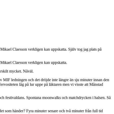
Mikael Claesson verkligen kan uppskatta. Själv tog jag plats på
 Mikael Claesson verkligen kan uppskatta.
rskilt mycket. Nåväl.
 MIF ledningen och det dröjde inte längre än sju minuter innan den
ervositeten låg på lur uppe på läktaren men vi visste att Månstad
i och festivaldans. Spontana moonwalks och matchdrycken i halsen. Så
t som händer? Fyra minuter senare och två minuter från full tid