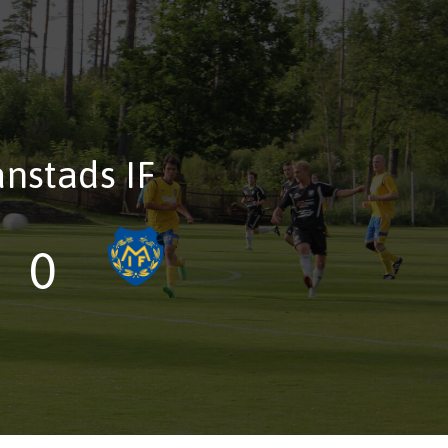
ånstads IF
0