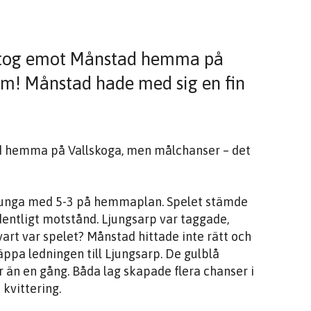
p tog emot Månstad hemma på
om! Månstad hade med sig en fin
d hemma på Vallskoga, men målchanser – det
ljunga med 5-3 på hemmaplan. Spelet stämde
dentligt motstånd. Ljungsarp var taggade,
art var spelet? Månstad hittade inte rätt och
läppa ledningen till Ljungsarp. De gulblå
r än en gång. Båda lag skapade flera chanser i
kvittering.