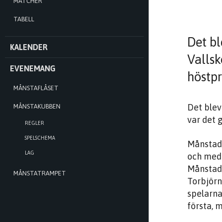
MATCHER
TABELL
Det b
KALENDER
Vallsk
EVENEMANG
höstpr
MÅNSTAFLÅSET
Det blev
MÅNSTAKUBBEN
var det 
REGLER
SPELSCHEMA
Månstad 
LAG
och med 
Månstad 
MÅNSTATRAMPET
Torbjörn
spelarna
första, 