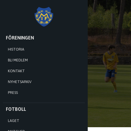
MÅNSTADS
IF
HOPPA
FÖRENINGEN
TILL
INNEHÅLL
HISTORIA
BLI MEDLEM
KONTAKT
NYHETSARKIV
PRESS
FOTBOLL
LAGET