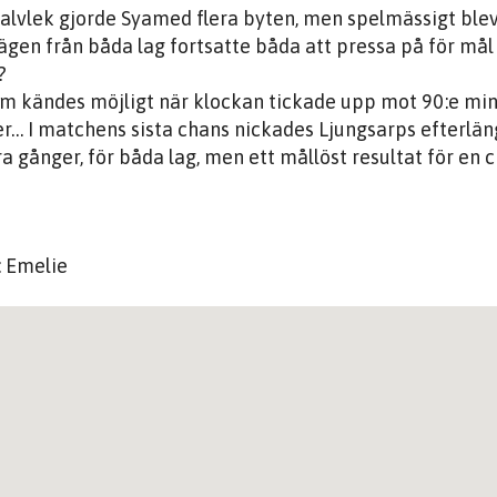
halvlek gjorde Syamed flera byten, men spelmässigt blev 
gen från båda lag fortsatte båda att pressa på för mål och
?
om kändes möjligt när klockan tickade upp mot 90:e minut
er… I matchens sista chans nickades Ljungsarps efterläng
era gånger, för båda lag, men ett mållöst resultat för en
: Emelie