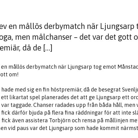
lev en mållös derbymatch när Ljungsar
oga, men målchanser – det var det gott 
emiär, då de […]
 en mållös derbymatch när Ljungsarp tog emot Månsta
gott om!
hade med sig en fin höstpremiär, då de besegrat Sven
ett likartat spel planerades det att ge Ljungsarp ett or
var taggade. Chanser radades upp från båda håll, men v
 fick därför bjuda på flera fina räddningar för att inte s
 fick även assistera Torbjörn och rensa på mållinjen me
men vid paus var det Ljungsarp som hade kommit närmst 