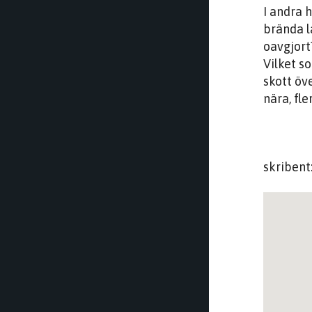
I andra 
brända lä
oavgjort
Vilket s
skott öv
nära, fl
skribent