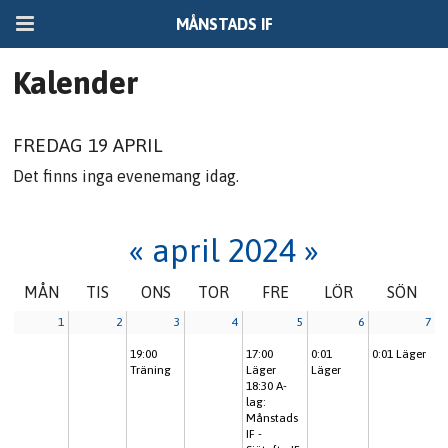
MÅNSTADS IF
Kalender
FREDAG 19 APRIL
Det finns inga evenemang idag.
«
april 2024
»
MÅN
TIS
ONS
TOR
FRE
LÖR
SÖN
1
2
3
4
5
6
7
19:00
17:00
0:01
0:01
Läger
Träning
Läger
Läger
18:30
A-
lag:
Månstads
IF -