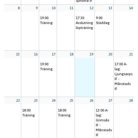
Sjötofta IF
8
9
10
11
12
13
14
19:00
17:30
9:00
Träning
Avslutning
Städdag
löpträning
15
16
17
18
19
20
21
19:00
17:00
A-
Träning
lag:
Ljungsarps
IF -
Månstads
IF
22
23
24
25
26
27
28
18:00
18:00
13:00
A-
Träning
Träning
lag:
Grimsås
IF -
Månstads
IF