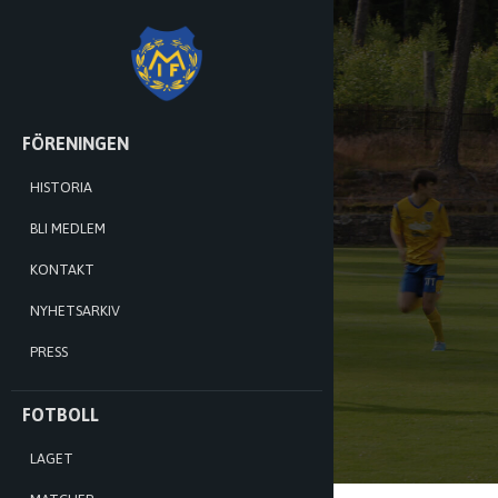
MÅNSTADS
IF
HOPPA
FÖRENINGEN
TILL
INNEHÅLL
HISTORIA
BLI MEDLEM
KONTAKT
NYHETSARKIV
PRESS
FOTBOLL
LAGET