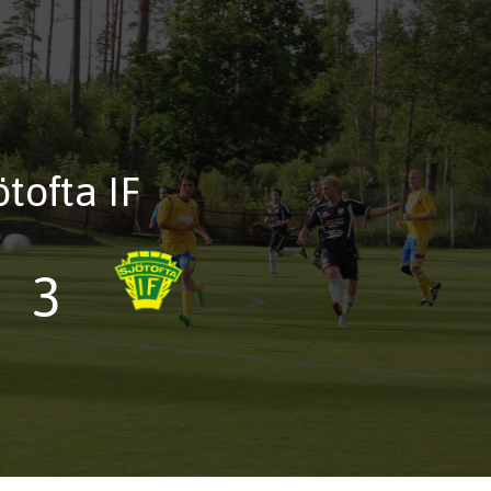
tofta IF
0
3