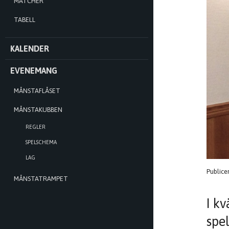
MATCHER
TABELL
KALENDER
EVENEMANG
MÅNSTAFLÅSET
MÅNSTAKUBBEN
REGLER
SPELSCHEMA
LAG
Publice
MÅNSTATRAMPET
I k
spe