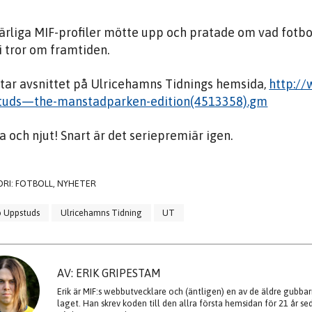
ärliga MIF-profiler mötte upp och pratade om vad fotbol
i tror om framtiden.
ttar avsnittet på Ulricehamns Tidnings hemsida,
http://
tuds—the-manstadparken-edition(4513358).gm
a och njut! Snart är det seriepremiär igen.
ORI:
FOTBOLL
,
NYHETER
o Uppstuds
Ulricehamns Tidning
UT
AV: ERIK GRIPESTAM
Erik är MIF:s webbutvecklare och (äntligen) en av de äldre gubbar
laget. Han skrev koden till den allra första hemsidan för 21 år s