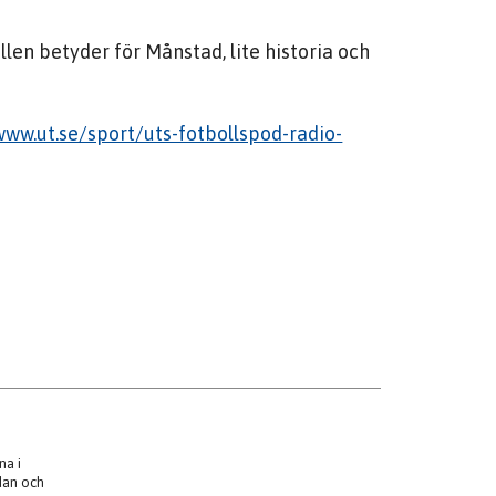
len betyder för Månstad, lite historia och
www.ut.se/sport/uts-fotbollspod-radio-
na i
edan och