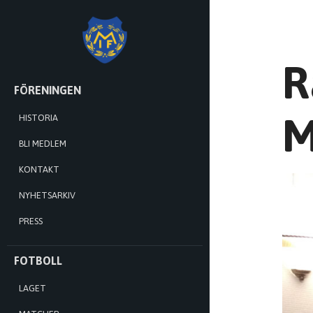
MÅNSTADS
R
IF
HOPPA
FÖRENINGEN
TILL
INNEHÅLL
M
HISTORIA
BLI MEDLEM
KONTAKT
NYHETSARKIV
PRESS
FOTBOLL
LAGET