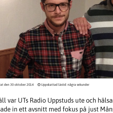
rat den 30 oktober 2014
Uppskattad lästid: några sekunder
väll var UTs Radio Uppstuds ute och häls
lade in ett avsnitt med fokus på just Mån