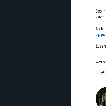
Sex h
vad v
Ni hi
upps
Lyssn
KATEG
Radi