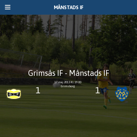
MÅNSTADS IF
Grimsås IF - Månstads IF
17 maj 2013 Kl. 19.00
Grimsborg
1
1