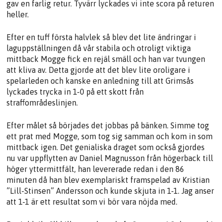
gav en farlig retur. Tyvärr lyckades vi inte scora på returen
heller.
Efter en tuff första halvlek så blev det lite ändringar i
laguppställningen då vår stabila och otroligt viktiga
mittback Mogge fick en rejäl smäll och han var tvungen
att kliva av. Detta gjorde att det blev lite oroligare i
spelarleden och kanske en anledning till att Grimsås
lyckades trycka in 1-0 på ett skott från
straffområdeslinjen.
Efter målet så börjades det jobbas på bänken. Simme tog
ett prat med Mogge, som tog sig samman och kom in som
mittback igen. Det genialiska draget som också gjordes
nu var uppflytten av Daniel Magnusson från högerback till
höger yttermittfält, han levererade redan i den 86
minuten då han blev exemplariskt framspelad av Kristian
”Lill-Stinsen” Andersson och kunde skjuta in 1-1. Jag anser
att 1-1 är ett resultat som vi bör vara nöjda med.