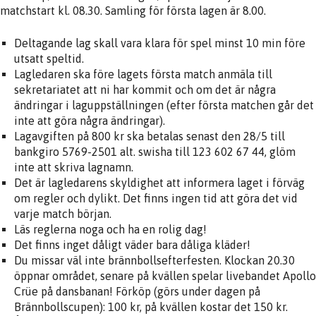
matchstart kl. 08.30. Samling för första lagen är 8.00.
Deltagande lag skall vara klara för spel minst 10 min före
utsatt speltid.
Lagledaren ska före lagets första match anmäla till
sekretariatet att ni har kommit och om det är några
ändringar i laguppställningen (efter första matchen går det
inte att göra några ändringar).
Lagavgiften på 800 kr ska betalas senast den 28/5 till
bankgiro 5769-2501 alt. swisha till 123 602 67 44, glöm
inte att skriva lagnamn.
Det är lagledarens skyldighet att informera laget i förväg
om regler och dylikt. Det finns ingen tid att göra det vid
varje match början.
Läs reglerna noga och ha en rolig dag!
Det finns inget dåligt väder bara dåliga kläder!
Du missar väl inte brännbollsefterfesten. Klockan 20.30
öppnar området, senare på kvällen spelar livebandet Apollo
Crüe på dansbanan! Förköp (görs under dagen på
Brännbollscupen): 100 kr, på kvällen kostar det 150 kr.