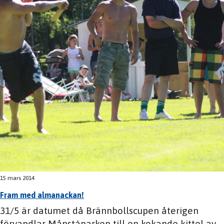
15 mars 2014
Fram med almanackan!
31/5 är datumet då Brännbollscupen återigen
förvandlar Månstáparken till en kokande kittel av