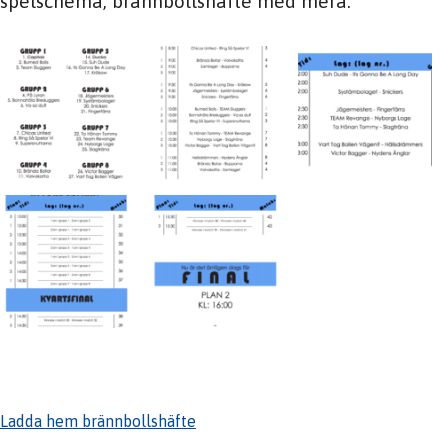
spelschema, brännbollshäfte med mera.
Ladda hem brännbollshäfte