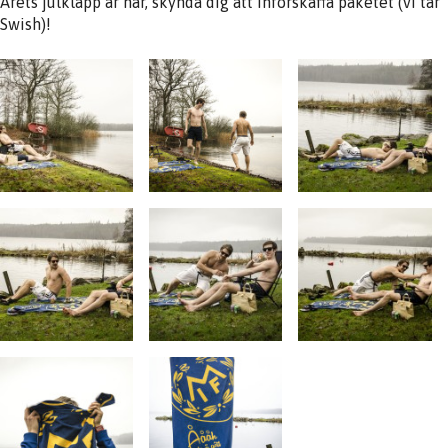
Årets julklapp är här, skynda dig att införskaffa paketet (vi tar
Swish)!