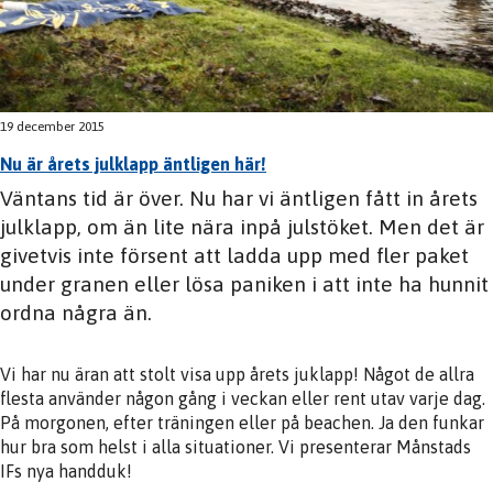
19 december 2015
Nu är årets julklapp äntligen här!
Väntans tid är över. Nu har vi äntligen fått in årets
julklapp, om än lite nära inpå julstöket. Men det är
givetvis inte försent att ladda upp med fler paket
under granen eller lösa paniken i att inte ha hunnit
ordna några än.
Vi har nu äran att stolt visa upp årets juklapp! Något de allra
flesta använder någon gång i veckan eller rent utav varje dag.
På morgonen, efter träningen eller på beachen. Ja den funkar
hur bra som helst i alla situationer. Vi presenterar Månstads
IFs nya handduk!