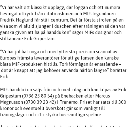
”Vi har valt ett klassikt upplägg, där loggan och ett numera
bevingat uttryck från citatmaskinen och MIF-legendaren
Fredrik Haglund får stå i centrum. Det är första strofen på en
visa som vi alltid sjunger i duschen efter träningen så den var
ganska given att ha på handduken” säger MIFs designer och
stilkännare Erik Gripestam.
”Vi har jobbat noga och med yttersta precision scannat av
Europas främsta leverantörer för att ge fansen den kanske
bästa MIF-produkten hittills. Torkförmågan är enastående –
det är knappt att jag behöver använda hårfön längre” berättar
Erik.
MIF-handduken säljs från och med i dag och kan köpas av Erik
Gripestam (0736 23 80 54) på Enebacken eller Marcus
Magnusson (0730 39 23 42) i Tranemo. Priset har satts till 300
kronor och eventuellt överskott går som vanligt till
träningsläger och +1 i styrka hos samtliga spelare.