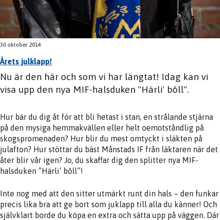
30 oktober 2014
Årets julklapp!
Nu är den här och som vi har längtat! Idag kan vi
visa upp den nya MIF-halsduken "Härli' bôll".
Hur bär du dig åt för att bli hetast i stan, en strålande stjärna
på den mysiga hemmakvällen eller helt oemotståndlig på
skogspromenaden? Hur blir du mest omtyckt i släkten på
julafton? Hur stöttar du bäst Månstads IF från läktaren när det
åter blir vår igen? Jo, du skaffar dig den splitter nya MIF-
halsduken ”Härli’ bôll”!
Inte nog med att den sitter utmärkt runt din hals – den funkar
precis lika bra att ge bort som juklapp till alla du känner! Och
självklart borde du köpa en extra och sätta upp på väggen. Där