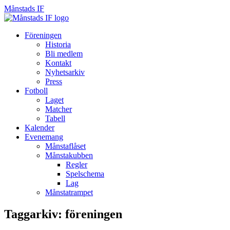
Månstads IF
Månstads
IF
Hoppa
Föreningen
till
Historia
innehåll
Bli medlem
Kontakt
Nyhetsarkiv
Press
Fotboll
Laget
Matcher
Tabell
Kalender
Evenemang
Månstaflåset
Månstakubben
Regler
Spelschema
Lag
Månstatrampet
Taggarkiv: föreningen