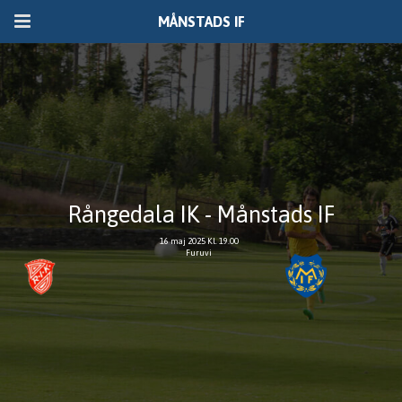
MÅNSTADS IF
Rångedala IK - Månstads IF
16 maj 2025 Kl. 19.00
Furuvi