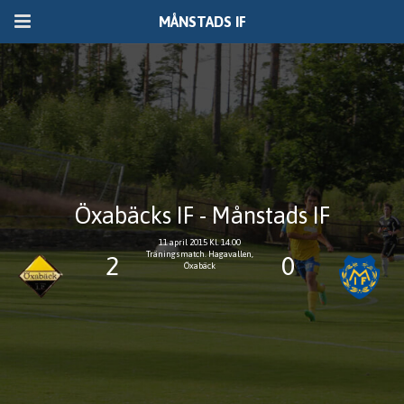
MÅNSTADS IF
Öxabäcks IF - Månstads IF
11 april 2015 Kl. 14.00
Träningsmatch. Hagavallen,
2
0
Öxabäck