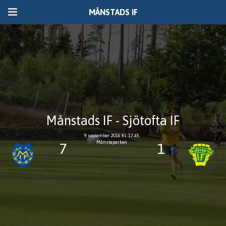
MÅNSTADS IF
Månstads IF - Sjötofta IF
9 september 2016 Kl. 17.45
Månstaparken
7
1