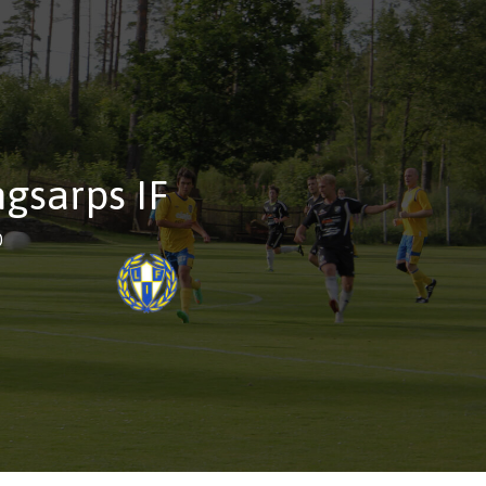
ngsarps IF
0