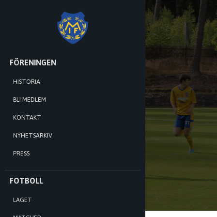
MÅNSTADS
IF
HOPPA
FÖRENINGEN
TILL
INNEHÅLL
HISTORIA
BLI MEDLEM
KONTAKT
NYHETSARKIV
PRESS
FOTBOLL
LAGET