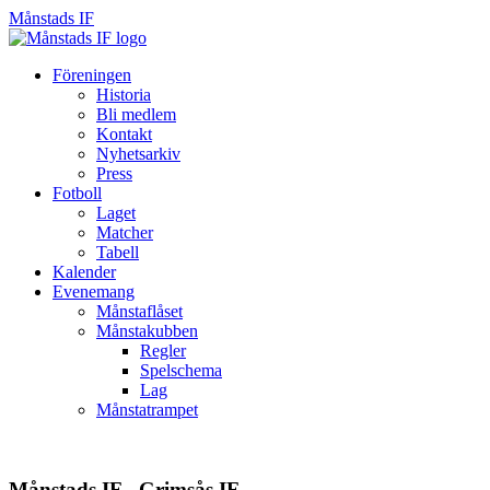
Månstads IF
Månstads
IF
Hoppa
Föreningen
till
Historia
innehåll
Bli medlem
Kontakt
Nyhetsarkiv
Press
Fotboll
Laget
Matcher
Tabell
Kalender
Evenemang
Månstaflåset
Månstakubben
Regler
Spelschema
Lag
Månstatrampet
Månstads IF - Grimsås IF