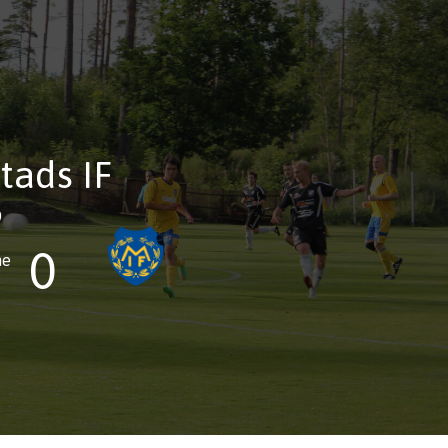
tads IF
0
0
ne