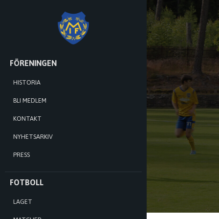
MÅNSTADS
IF
HOPPA
FÖRENINGEN
TILL
INNEHÅLL
HISTORIA
BLI MEDLEM
KONTAKT
NYHETSARKIV
PRESS
FOTBOLL
LAGET