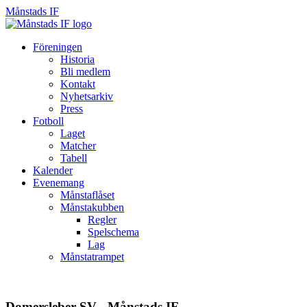
Månstads IF
Månstads
IF
Hoppa
Föreningen
till
Historia
innehåll
Bli medlem
Kontakt
Nyhetsarkiv
Press
Fotboll
Laget
Matcher
Tabell
Kalender
Evenemang
Månstaflåset
Månstakubben
Regler
Spelschema
Lag
Månstatrampet
Domersleber SV - Månstads IF