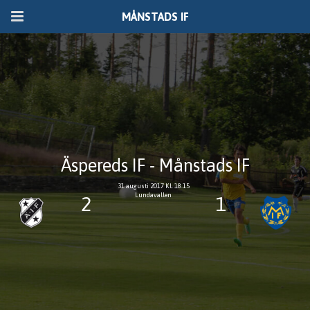
MÅNSTADS IF
Äspereds IF - Månstads IF
31 augusti 2017 Kl. 18.15
Lundavallen
2
1