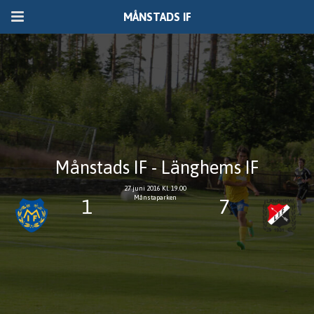
MÅNSTADS IF
Månstads IF - Länghems IF
27 juni 2016 Kl. 19.00
Månstaparken
1
7