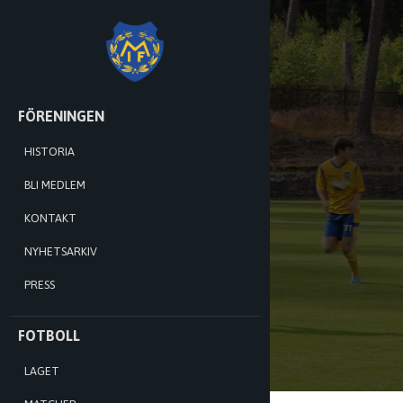
MÅNSTADS
IF
HOPPA
FÖRENINGEN
TILL
INNEHÅLL
HISTORIA
BLI MEDLEM
KONTAKT
NYHETSARKIV
PRESS
FOTBOLL
LAGET