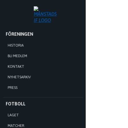
MÅNSTADS
IF
HOPPA
FÖRENINGEN
TILL
INNEHÅLL
HISTORIA
BLI MEDLEM
KONTAKT
NYHETSARKIV
PRESS
FOTBOLL
LAGET
MATCHER