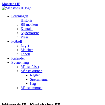
Månstads IF
Månstads
IF
Hoppa
Föreningen
till
Historia
innehåll
Bli medlem
Kontakt
Nyhetsarkiv
Press
Fotboll
Laget
Matcher
Tabell
Kalender
Evenemang
Månstaflåset
Månstakubben
Regler
Spelschema
Lag
Månstatrampet
Månstads IF - Kindaholms FF