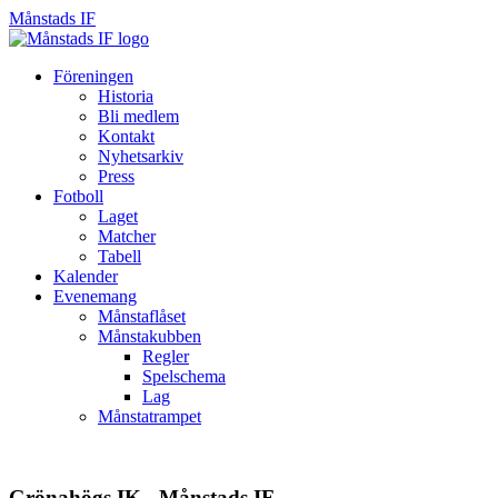
Månstads IF
Månstads
IF
Hoppa
Föreningen
till
Historia
innehåll
Bli medlem
Kontakt
Nyhetsarkiv
Press
Fotboll
Laget
Matcher
Tabell
Kalender
Evenemang
Månstaflåset
Månstakubben
Regler
Spelschema
Lag
Månstatrampet
Grönahögs IK - Månstads IF