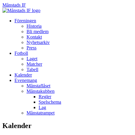
Månstads IF
Månstads
IF
Hoppa
Föreningen
till
Historia
innehåll
Bli medlem
Kontakt
Nyhetsarkiv
Press
Fotboll
Laget
Matcher
Tabell
Kalender
Evenemang
Månstaflåset
Månstakubben
Regler
Spelschema
Lag
Månstatrampet
Kalender