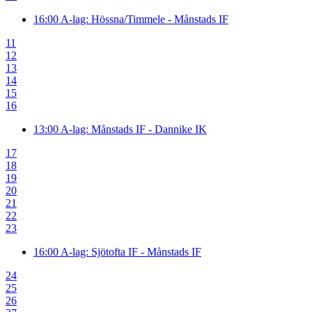
16:00
A-lag: Hössna/Timmele - Månstads IF
11
12
13
14
15
16
13:00
A-lag: Månstads IF - Dannike IK
17
18
19
20
21
22
23
16:00
A-lag: Sjötofta IF - Månstads IF
24
25
26