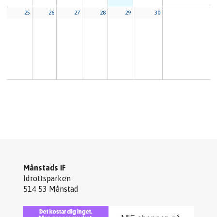
25
26
27
28
29
30
Månstads IF
Idrottsparken
514 53 Månstad