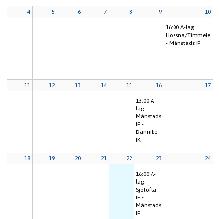
4
5
6
7
8
9
10
16:00
A-lag:
Hössna/Timmele
- Månstads IF
11
12
13
14
15
16
17
13:00
A-
lag:
Månstads
IF -
Dannike
IK
18
19
20
21
22
23
24
16:00
A-
lag:
Sjötofta
IF -
Månstads
IF