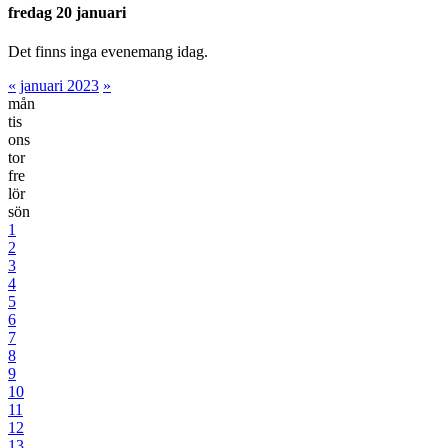
fredag 20 januari
Det finns inga evenemang idag.
«
januari 2023
»
mån
tis
ons
tor
fre
lör
sön
1
2
3
4
5
6
7
8
9
10
11
12
13