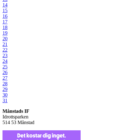
14
15
16
17
18
19
20
21
22
23
24
25
26
27
28
29
30
31
Månstads IF
Idrottsparken
514 53 Månstad