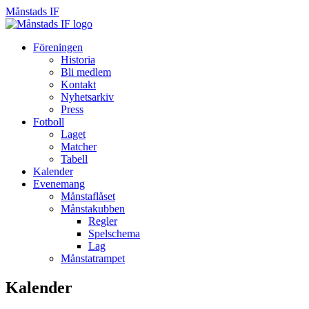
Månstads IF
Månstads
IF
Hoppa
Föreningen
till
Historia
innehåll
Bli medlem
Kontakt
Nyhetsarkiv
Press
Fotboll
Laget
Matcher
Tabell
Kalender
Evenemang
Månstaflåset
Månstakubben
Regler
Spelschema
Lag
Månstatrampet
Kalender